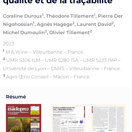
qualité et de la traçabilité
1
1
Coraline Duroux
, Théodore Tillement
, Pierre Der
1
2
2
Nigohossian
, Agnès Hagège
, Laurent David
,
3
2
Michel Dumoulin
, Olivier Tillement
2023
1
M & Wine – Villeurbanne – France.
2
UMR 5306 ILM – UMR 5280 ISA – UMR 5223 IMP –
Université de Lyon – CNRS – Villeurbanne – France.
3
Agro Œno Conseil – Mâcon – France.
Résumé