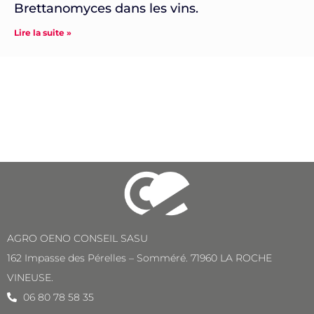
Brettanomyces dans les vins.
Lire la suite »
AGRO OENO CONSEIL SASU
162 Impasse des Pérelles – Somméré. 71960 LA ROCHE
VINEUSE.
06 80 78 58 35