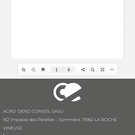
AGRO OENO CONSEIL SASU
162 Impasse des Pérelles – Somméré. 71960 LA ROCHE
VINEUSE.